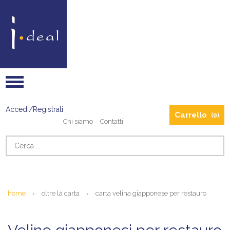
Accedi/Registrati
Carrello
(0)
Chi siamo
Contatti
home
›
oltre la carta
›
carta velina giapponese per restauro