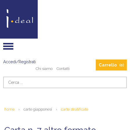
Accedi/Registrati
Carrello
(0)
Chi siamo
Contatti
home
›
carte giapponesi
›
carte stratificate